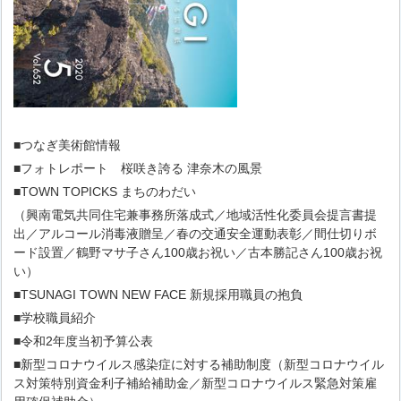
■つなぎ美術館情報
■フォトレポート 桜咲き誇る 津奈木の風景
■TOWN TOPICKS まちのわだい
（興南電気共同住宅兼事務所落成式／地域活性化委員会提言書提
出／アルコール消毒液贈呈／春の交通安全運動表彰／間仕切りボ
ード設置／鶴野マサ子さん100歳お祝い／古本勝記さん100歳お祝
い）
■TSUNAGI TOWN NEW FACE 新規採用職員の抱負
■学校職員紹介
■令和2年度当初予算公表
■新型コロナウイルス感染症に対する補助制度（新型コロナウイル
ス対策特別資金利子補給補助金／新型コロナウイルス緊急対策雇