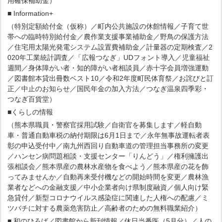
用確保補助金）
■ Information+
（特別定額給付金（仮称）／町内公共施設の休館情報／子育て世
帯への臨時特別給付金／農作業支援事業補助金／野鳥の保護方法
／住宅用太陽光発電システム設置費補助金／計量器の定期検査／2
020年工業統計調査／「広報つなぎ」UDフォント導入／児童福祉
週間／身体障がい者・知的障がい者相談員／赤十字会員増強運動
／図書館本貸出冊数ベスト10／令和2年度町民体育祭／お詫びと訂
正／中止のお知らせ／国民年金の加入方法／つなぎ温泉四季彩・
つなぎ百貨堂）
■くらしの情報
（熊本県職員・警察官採用試験／自衛官を募集します／軽自動
車・普通自動車税の納付期限は6月1日まで／永年無事故運転者表
彰の申込受付中／南九州西回り自動車道の管理担当事務所の変更
／ハンセン病問題相談・支援センター「りんどう」／権利擁護出
張相談会／熊本県産の農林水産物を食べよう／熊本県産の花を飾
ってみませんか／自動再来受付機などの開始時間を変更／農林漁
業者などへの金融支援／中小企業者向け県制度融資／個人向け緊
急貸付／新型コロナウイルス感染症に関連した人権への配慮／ミ
ツバチに対する農薬危害防止／高齢者のための無料職業紹介）
■ 和のひろば／図書館から新刊情報／休日当番医（5月分）／人の