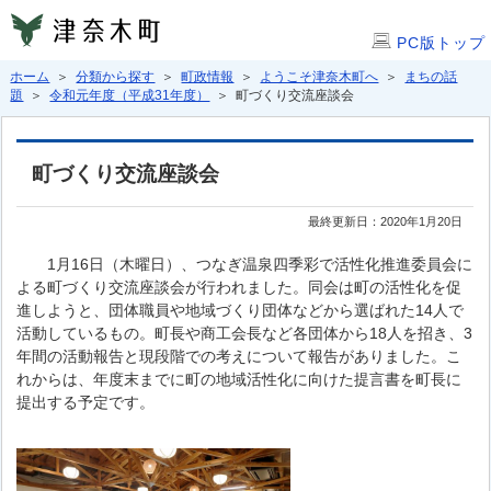
PC版トップ
ホーム
＞
分類から探す
＞
町政情報
＞
ようこそ津奈木町へ
＞
まちの話
題
＞
令和元年度（平成31年度）
＞ 町づくり交流座談会
町づくり交流座談会
最終更新日：2020年1月20日
1月16日（木曜日）、つなぎ温泉四季彩で活性化推進委員会に
よる町づくり交流座談会が行われました。同会は町の活性化を促
進しようと、団体職員や地域づくり団体などから選ばれた14人で
活動しているもの。町長や商工会長など各団体から18人を招き、3
年間の活動報告と現段階での考えについて報告がありました。こ
れからは、年度末までに町の地域活性化に向けた提言書を町長に
提出する予定です。