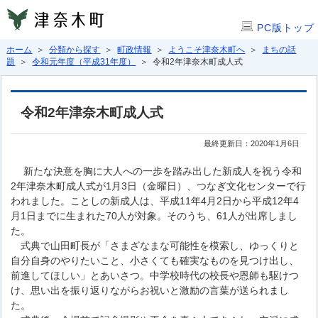
PC版トップ
ホーム
＞
分類から探す
＞
町政情報
＞
ようこそ津奈木町へ
＞
まちの話
題
＞
令和元年度（平成31年度）
＞ 令和2年津奈木町成人式
令和2年津奈木町成人式
最終更新日：2020年1月6日
新たな決意を胸に大人への一歩を踏み出した新成人を祝う令和
2年津奈木町成人式が1月3日（金曜日）、つなぎ文化センターで行
われました。ことしの新成人は、平成11年4月2日から平成12年4
月1日までに生まれた70人が対象。そのうち、61人が出席しまし
た。
式典で山田町長が「さまざなまな可能性を模索し、ゆっくりと
自分自身のやりたいこと、小さくても確実なものを見つけ出し、
前進してほしい」とあいさつ。中学校時代の校長や恩師も駆けつ
け、思い出を振り返りながらお祝いと激励の言葉が送られまし
た。