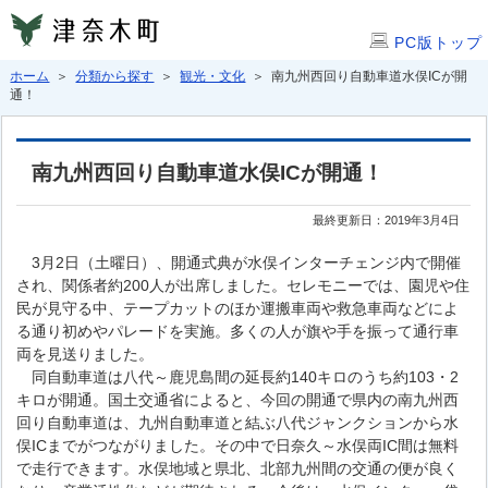
PC版トップ
ホーム
＞
分類から探す
＞
観光・文化
＞ 南九州西回り自動車道水俣ICが開
通！
南九州西回り自動車道水俣ICが開通！
最終更新日：2019年3月4日
3月2日（土曜日）、開通式典が水俣インターチェンジ内で開催
され、関係者約200人が出席しました。セレモニーでは、園児や住
民が見守る中、テープカットのほか運搬車両や救急車両などによ
る通り初めやパレードを実施。多くの人が旗や手を振って通行車
両を見送りました。
同自動車道は八代～鹿児島間の延長約140キロのうち約103・2
キロが開通。国土交通省によると、今回の開通で県内の南九州西
回り自動車道は、九州自動車道と結ぶ八代ジャンクションから水
俣ICまでがつながりました。その中で日奈久～水俣両IC間は無料
で走行できます。水俣地域と県北、北部九州間の交通の便が良く