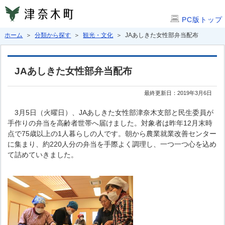
PC版トップ
ホーム
＞
分類から探す
＞
観光・文化
＞ JAあしきた女性部弁当配布
JAあしきた女性部弁当配布
最終更新日：2019年3月6日
3月5日（火曜日）、JAあしきた女性部津奈木支部と民生委員が
手作りの弁当を高齢者世帯へ届けました。対象者は昨年12月末時
点で75歳以上の1人暮らしの人です。朝から農業就業改善センター
に集まり、約220人分の弁当を手際よく調理し、一つ一つ心を込め
て詰めていきました。