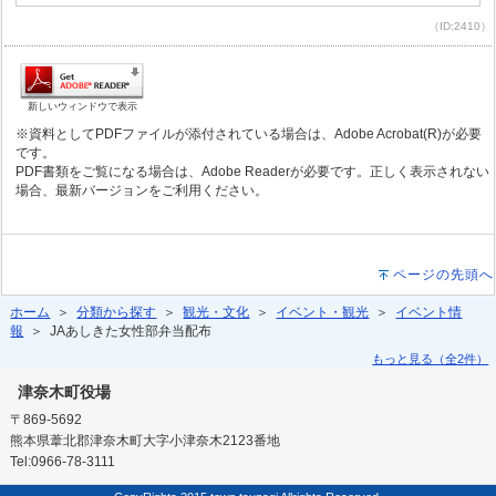
（ID:2410）
新しいウィンドウで表示
※資料としてPDFファイルが添付されている場合は、Adobe Acrobat(R)が必要
です。
PDF書類をご覧になる場合は、Adobe Readerが必要です。正しく表示されない
場合、最新バージョンをご利用ください。
ページの先頭へ
ホーム
＞
分類から探す
＞
観光・文化
＞
イベント・観光
＞
イベント情
報
＞ JAあしきた女性部弁当配布
もっと見る（全2件）
津奈木町役場
〒869-5692
熊本県葦北郡津奈木町大字小津奈木2123番地
Tel:0966-78-3111