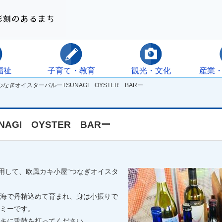
福祉
子育て・教育
観光・文化
産業
なぎオイスターバルーTSUNAGI OYSTER BARー
AGI OYSTER BARー
用して、欧風カキ小屋”つなぎオイスタ
海で丹精込めて育まれ、身は小振りで
ミーです。
キに舌鼓を打ってください。