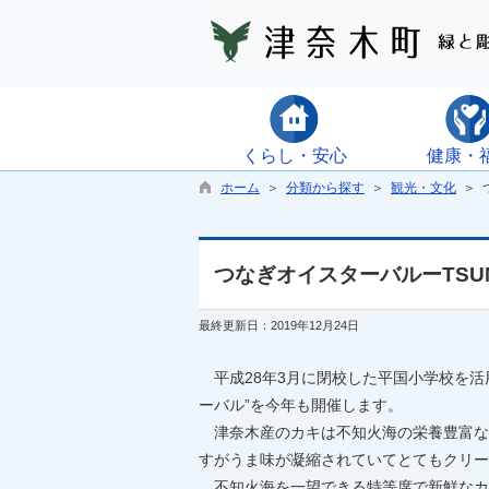
くらし・安心
健康・
ホーム
＞
分類から探す
＞
観光・文化
＞ つ
つなぎオイスターバルーTSUN
最終更新日：2019年12月24日
平成28年3月に閉校した平国小学校を活
ーバル”を今年も開催します。
津奈木産のカキは不知火海の栄養豊富な
すがうま味が凝縮されていてとてもクリー
不知火海を一望できる特等席で新鮮なカ