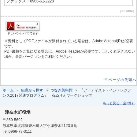
ファックス：0966-61-2223
（ID:1889）
新しいウィンドウで表示
※資料としてPDFファイルが添付されている場合は、Adobe Acrobat(R)が必要
です。
PDF書類をご覧になる場合は、Adobe Readerが必要です。正しく表示されない
場合、最新バージョンをご利用ください。
ページの先頭へ
ホーム
＞
組織から探す
＞
つなぎ美術館
＞ 『アーティスト・イン・レジデ
ンス2017関連プログラム』 石ぬりえワークショップ
もっと見る（全2件）
津奈木町役場
〒869-5692
熊本県葦北郡津奈木町大字小津奈木2123番地
Tel:0966-78-3111