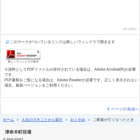
（ID:1580）
このマークがついているリンクは新しいウィンドウで開きます
新しいウィンドウで表示
※資料としてPDFファイルが添付されている場合は、Adobe Acrobat(R)が必要
です。
PDF書類をご覧になる場合は、Adobe Readerが必要です。正しく表示されない
場合、最新バージョンをご利用ください。
ページの先頭へ
ホーム
＞
人生のできごとから探す
＞
おくやみ
＞ ご家族が亡くなったとき
津奈木町役場
〒869-5692