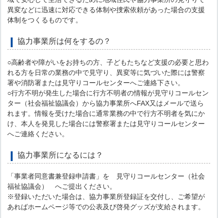
異変などに迅速に対応できる体制や捜索依頼があった場合の支援
体制をつくるものです。
協力事業所は何をするの？
○高齢者や障がいをお持ちの方、子どもたちなど支援の必要と思わ
れる方を日常の業務の中で見守り、異変等に気づいた際には警察
署や消防署または見守りコールセンターへご連絡下さい。
○行方不明が発生した場合に行方不明者の情報が見守りコールセン
ター（社会福祉協議会）から協力事業所へFAX又はメールで送ら
れます。情報を受けた場合に通常業務の中で行方不明者を気にか
け、本人を発見した場合には警察署または見守りコールセンター
へご連絡ください。
協力事業所になるには？
「事業者同意書兼登録申請書」を 見守りコールセンター（社会
福祉協議会） へご提出ください。
※登録いただいた場合は、協力事業所登録証を交付し、ご希望が
あればホームページ等での公表及び啓発グッズが支給されます。