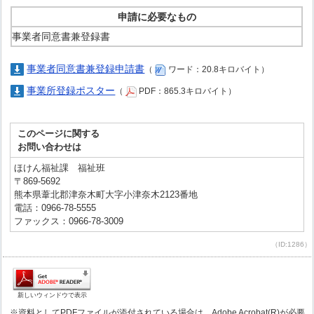
申請に必要なもの
事業者同意書兼登録書
事業者同意書兼登録申請書
（
ワード：20.8キロバイト）
事業所登録ポスター
（
PDF：865.3キロバイト）
このページに関する
お問い合わせは
ほけん福祉課 福祉班
〒869-5692
熊本県葦北郡津奈木町大字小津奈木2123番地
電話：0966-78-5555
ファックス：0966-78-3009
（ID:1286）
新しいウィンドウで表示
※資料としてPDFファイルが添付されている場合は、Adobe Acrobat(R)が必要