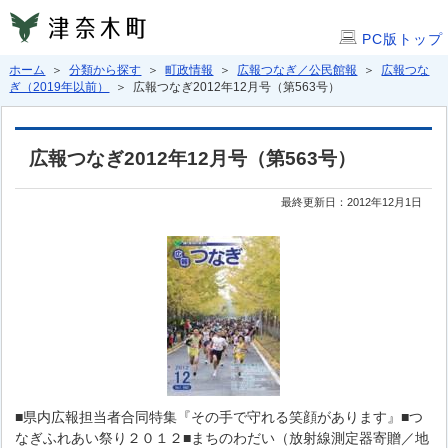
PC版トップ
ホーム
＞
分類から探す
＞
町政情報
＞
広報つなぎ／公民館報
＞
広報つな
ぎ（2019年以前）
＞ 広報つなぎ2012年12月号（第563号）
広報つなぎ2012年12月号（第563号）
最終更新日：2012年12月1日
■県内広報担当者合同特集『その手で守れる笑顔があります』■つ
なぎふれあい祭り２０１２■まちのわだい（放射線測定器寄贈／地