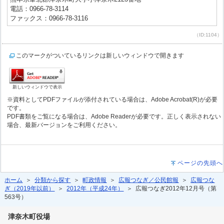
電話：0966-78-3114
ファックス：0966-78-3116
（ID:1104）
このマークがついているリンクは新しいウィンドウで開きます
新しいウィンドウで表示
※資料としてPDFファイルが添付されている場合は、Adobe Acrobat(R)が必要
です。
PDF書類をご覧になる場合は、Adobe Readerが必要です。正しく表示されない
場合、最新バージョンをご利用ください。
ページの先頭へ
ホーム
＞
分類から探す
＞
町政情報
＞
広報つなぎ／公民館報
＞
広報つな
ぎ（2019年以前）
＞
2012年（平成24年）
＞ 広報つなぎ2012年12月号（第
563号）
津奈木町役場