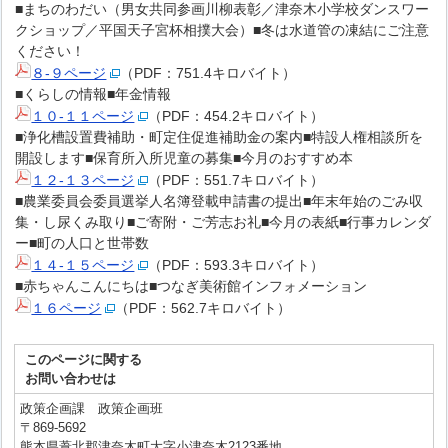
■まちのわだい（男女共同参画川柳表彰／津奈木小学校ダンスワー
クショップ／平国天子宮杯相撲大会）■冬は水道管の凍結にご注意
ください！
８-９ページ
（PDF：751.4キロバイト）
■くらしの情報■年金情報
１０-１１ページ
（PDF：454.2キロバイト）
■浄化槽設置費補助・町定住促進補助金の案内■特設人権相談所を
開設します■保育所入所児童の募集■今月のおすすめ本
１２-１３ページ
（PDF：551.7キロバイト）
■農業委員会委員選挙人名簿登載申請書の提出■年末年始のごみ収
集・し尿くみ取り■ご寄附・ご芳志お礼■今月の表紙■行事カレンダ
ー■町の人口と世帯数
１４-１５ページ
（PDF：593.3キロバイト）
■赤ちゃんこんにちは■つなぎ美術館インフォメーション
１６ページ
（PDF：562.7キロバイト）
このページに関する
お問い合わせは
政策企画課 政策企画班
〒869-5692
熊本県葦北郡津奈木町大字小津奈木2123番地