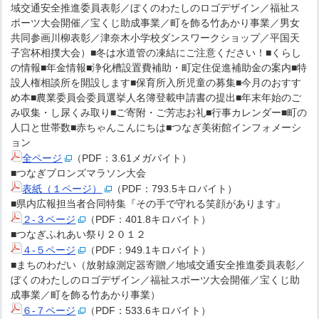
域交通安全推進委員表彰／ぼくのわたしのロゴデザイン／福祉ス
ポーツ大会開催／宝くじ助成事業／町を飾る竹あかり事業／男女
共同参画川柳表彰／津奈木小学校ダンスワークショップ／平国天
子宮杯相撲大会）■冬は水道管の凍結にご注意ください！■くらし
の情報■年金情報■浄化槽設置費補助・町定住促進補助金の案内■特
設人権相談所を開設します■保育所入所児童の募集■今月のおすす
め本■農業委員会委員選挙人名簿登載申請書の提出■年末年始のご
み収集・し尿くみ取り■ご寄附・ご芳志お礼■行事カレンダー■町の
人口と世帯数■赤ちゃんこんにちは■つなぎ美術館インフォメーシ
ョン
全ページ
（PDF：3.61メガバイト）
■つなぎブロンズマラソン大会
表紙（１ページ）
（PDF：793.5キロバイト）
■県内広報担当者合同特集『その手で守れる笑顔があります』
２-３ページ
（PDF：401.8キロバイト）
■つなぎふれあい祭り２０１２
４-５ページ
（PDF：949.1キロバイト）
■まちのわだい（放射線測定器寄贈／地域交通安全推進委員表彰／
ぼくのわたしのロゴデザイン／福祉スポーツ大会開催／宝くじ助
成事業／町を飾る竹あかり事業）
６-７ページ
（PDF：533.6キロバイト）