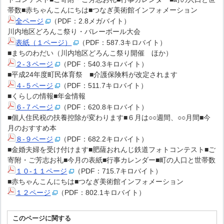
帯数■赤ちゃんこんにちは■つなぎ美術館インフォメーション
全ページ
（PDF：2.8メガバイト）
川内地区どろんこ祭り・バレーボール大会
表紙（１ページ）
（PDF：587.3キロバイト）
■まちのわだい（川内地区どろんこ祭り開催 ほか）
２-３ページ
（PDF：540.3キロバイト）
■平成24年度町民体育祭 ■介護保険料が改定されます
４-５ページ
（PDF：511.7キロバイト）
■くらしの情報■年金情報
６-７ページ
（PDF：620.8キロバイト）
■個人住民税の扶養控除が変わります■６月は○○週間、○○月間■今
月のおすすめ本
８-９ページ
（PDF：682.2キロバイト）
■金婚夫婦を受け付けます■肥薩おれんじ鉄道フォトコンテスト■ご
寄附・ご芳志お礼■今月の表紙■行事カレンダー■町の人口と世帯数
１０-１１ページ
（PDF：715.7キロバイト）
■赤ちゃんこんにちは■つなぎ美術館インフォメーション
１２ページ
（PDF：802.1キロバイト）
このページに関する