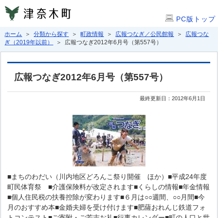
PC版トップ
ホーム
＞
分類から探す
＞
町政情報
＞
広報つなぎ／公民館報
＞
広報つな
ぎ（2019年以前）
＞ 広報つなぎ2012年6月号（第557号）
広報つなぎ2012年6月号（第557号）
最終更新日：2012年6月1日
■まちのわだい（川内地区どろんこ祭り開催 ほか）■平成24年度
町民体育祭 ■介護保険料が改定されます■くらしの情報■年金情報
■個人住民税の扶養控除が変わります■６月は○○週間、○○月間■今
月のおすすめ本■金婚夫婦を受け付けます■肥薩おれんじ鉄道フォ
トコンテスト■ご寄附・ご芳志お礼■行事カレンダー■町の人口と世