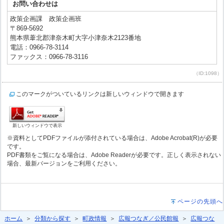
お問い合わせは
政策企画課 政策企画班
〒869-5692
熊本県葦北郡津奈木町大字小津奈木2123番地
電話：0966-78-3114
ファックス：0966-78-3116
（ID:1098）
このマークがついているリンクは新しいウィンドウで開きます
新しいウィンドウで表示
※資料としてPDFファイルが添付されている場合は、Adobe Acrobat(R)が必要
です。
PDF書類をご覧になる場合は、Adobe Readerが必要です。正しく表示されない
場合、最新バージョンをご利用ください。
ページの先頭へ
ホーム
＞
分類から探す
＞
町政情報
＞
広報つなぎ／公民館報
＞
広報つな