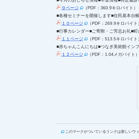
■今月のおしらせ情報■年金情報■特定健
９ページ
（PDF：360.9キロバイト）
■各種セミナーを開催します■住民基本台
１０ページ
（PDF：269.9キロバイト
■行事カレンダー■ご寄附・ご芳志お礼■町の人口
１１ページ
（PDF：513.5キロバイト
■赤ちゃんこんにちは■つなぎ美術館イン
１２ページ
（PDF：1.04メガバイト
このマークがついているリンクは新しいウ