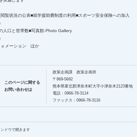
診を実施します
帳閲覧状況の公表■就学援助費制度の利用■スポーツ安全保険への加入
）
と世帯数■写真館-Photo Gallery
）
フォメーション ほか
）
政策企画課 政策企画班
〒869-5692
このページに関する
熊本県葦北郡津奈木町大字小津奈木2123番地
お問い合わせは
電話：0966-78-3114
ファックス：0966-78-3116
ィンドウで開きます