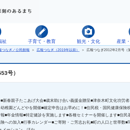
福祉
子育て・教育
観光・文化
産業
報つなぎ／公民館報
＞
広報つなぎ（2019年以前）
＞ 広報つなぎ2012年2月号（第
553号）
会■新春親子たこあげ大会■歳末助け合い義援金贈呈■津奈木町文化功労者
・幼稚園どんどやを開催■確定申告はお早めに！■住民税・国民健康保険
情報■年金情報■特定健診を実施します■各種セミナーを開催します■住民
の加入■行事カレンダー■ご寄附・ご芳志お礼■町の人口と世帯数■写真館-Ph
ォメーション ほか