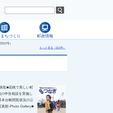
・まちづくり
町政情報
553号）
もっと見る（全2件）
表彰■花桃で美しい町
税の申告相談を実施し
基本台帳閲覧状況の公
oto Gallery■