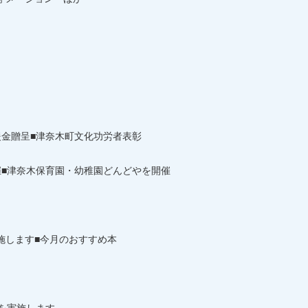
援金贈呈■津奈木町文化功労者表彰
催■津奈木保育園・幼稚園どんどやを開催
施します■今月のおすすめ本