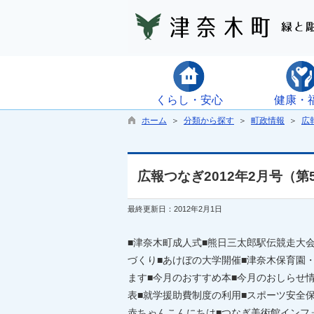
くらし・安心
健康・
ホーム
＞
分類から探す
＞
町政情報
＞
広
広報つなぎ2012年2月号（第
最終更新日：2012年2月1日
■津奈木町成人式■熊日三太郎駅伝競走大
づくり■あけぼの大学開催■津奈木保育園
ます■今月のおすすめ本■今月のおしらせ
表■就学援助費制度の利用■スポーツ安全保険へ
赤ちゃんこんにちは■つなぎ美術館インフ