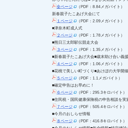
全ページ
（PDF：8.84メガバイト）
新春親子たこあげ大会にて
１ページ
（PDF：2.09メガバイト）
■津奈木町成人式
２ページ
（PDF：1.78メガバイト）
■熊日三太郎駅伝競走大会
３ページ
（PDF：1.35メガバイト）
■新春親子たこあげ大会■歳末助け合い義
４ページ
（PDF：1.06メガバイト）
■花桃で美しい町づくり■あけぼの大学開
５ページ
（PDF：1.1メガバイト）
■確定申告はお早めに！
６ページ
（PDF：295.3キロバイト）
■住民税・国民健康保険税の申告相談を実
７ページ
（PDF：505.4キロバイト）
■今月のおしらせ情報
８ページ
（PDF：416.8キロバイト）