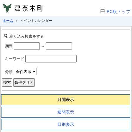
PC版トップ
ホーム
＞ イベントカレンダー
絞り込み検索をする
期間
～
キーワード
分類
月間表示
週間表示
日別表示