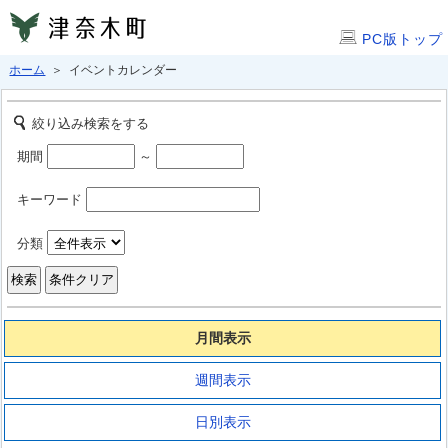
PC版トップ
ホーム
＞ イベントカレンダー
絞り込み検索をする
期間
～
キーワード
分類
月間表示
週間表示
日別表示