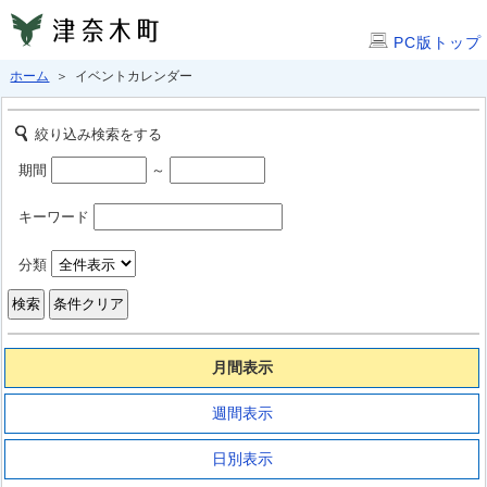
PC版トップ
ホーム
＞ イベントカレンダー
絞り込み検索をする
期間
～
キーワード
分類
月間表示
週間表示
日別表示