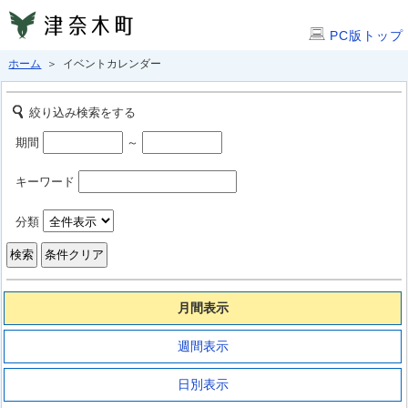
PC版トップ
ホーム
＞ イベントカレンダー
絞り込み検索をする
期間
～
キーワード
分類
月間表示
週間表示
日別表示