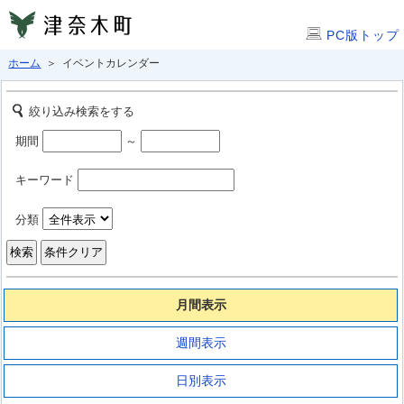
PC版トップ
ホーム
＞ イベントカレンダー
絞り込み検索をする
期間
～
キーワード
分類
月間表示
週間表示
日別表示