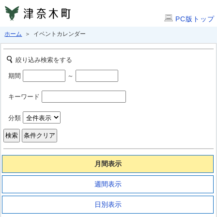
PC版トップ
ホーム
＞ イベントカレンダー
絞り込み検索をする
期間
～
キーワード
分類
月間表示
週間表示
日別表示