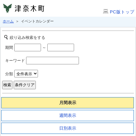
PC版トップ
ホーム
＞ イベントカレンダー
絞り込み検索をする
期間
～
キーワード
分類
月間表示
週間表示
日別表示