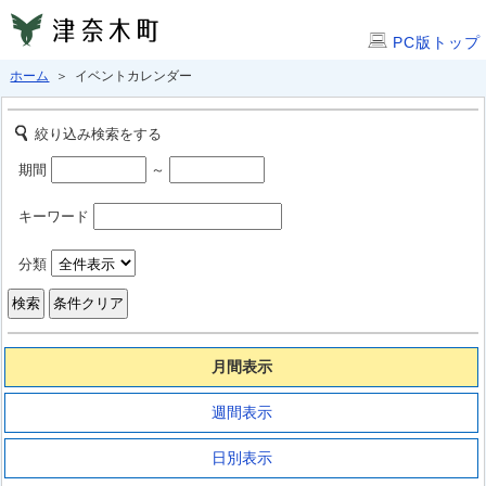
PC版トップ
ホーム
＞ イベントカレンダー
絞り込み検索をする
期間
～
キーワード
分類
月間表示
週間表示
日別表示