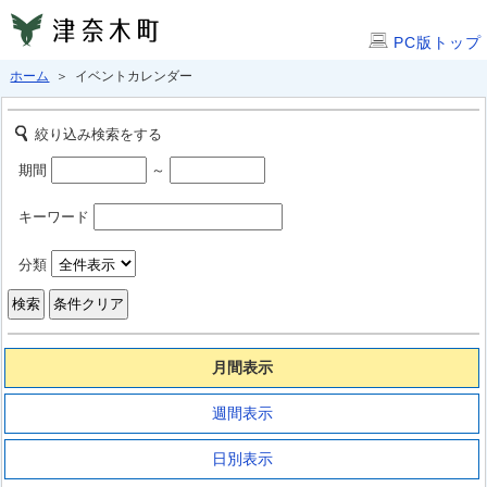
PC版トップ
ホーム
＞ イベントカレンダー
絞り込み検索をする
期間
～
キーワード
分類
月間表示
週間表示
日別表示