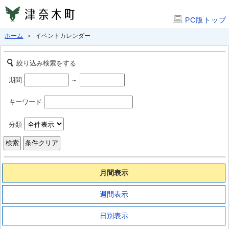
PC版トップ
ホーム
＞ イベントカレンダー
絞り込み検索をする
期間
～
キーワード
分類
月間表示
週間表示
日別表示