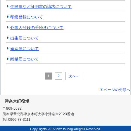
住民票など証明書の請求について
印鑑登録について
外国人登録の手続きについて
出生届について
婚姻届について
離婚届について
1
2
次へ→
ページの先頭へ
津奈木町役場
〒869-5692
熊本県葦北郡津奈木町大字小津奈木2123番地
Tel:0966-78-3111
CopyRights 2015 town tsunagi Allrights Reserved.