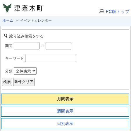
PC版トップ
ホーム
＞ イベントカレンダー
絞り込み検索をする
期間
～
キーワード
分類
月間表示
週間表示
日別表示