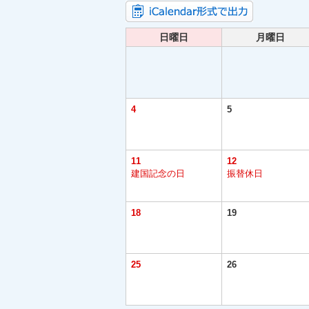
日曜日
月曜日
4
5
11
12
建国記念の日
振替休日
18
19
25
26