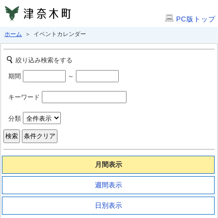
PC版トップ
ホーム
＞ イベントカレンダー
絞り込み検索をする
期間
～
キーワード
分類
月間表示
週間表示
日別表示