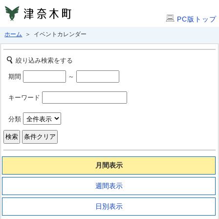
PC版トップ
ホーム
＞ イベントカレンダー
絞り込み検索をする
期間
～
キーワード
分類
月間表示
週間表示
日別表示