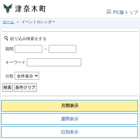
PC版トップ
ホーム
＞ イベントカレンダー
絞り込み検索をする
期間
～
キーワード
分類
月間表示
週間表示
日別表示