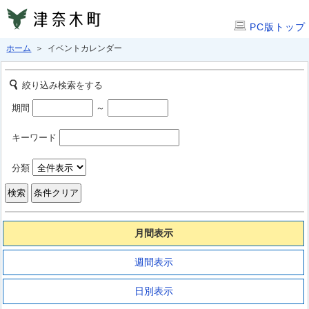
PC版トップ
ホーム
＞ イベントカレンダー
絞り込み検索をする
期間
～
キーワード
分類
月間表示
週間表示
日別表示