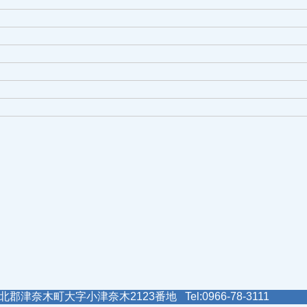
郡津奈木町大字小津奈木2123番地 Tel:0966-78-3111