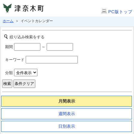
PC版トップ
ホーム
＞ イベントカレンダー
絞り込み検索をする
期間
～
キーワード
分類
月間表示
週間表示
日別表示