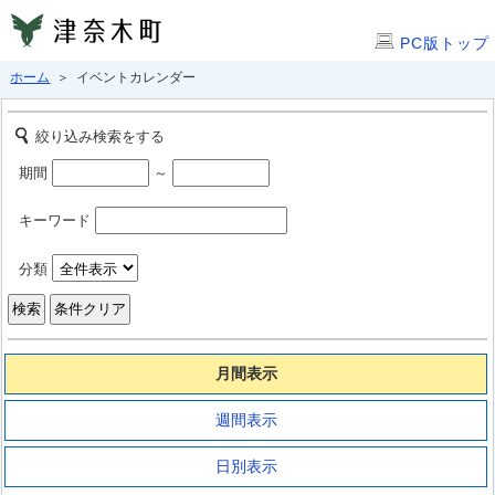
PC版トップ
ホーム
＞ イベントカレンダー
絞り込み検索をする
期間
～
キーワード
分類
月間表示
週間表示
日別表示