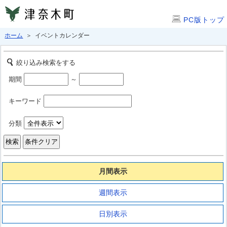
PC版トップ
ホーム
＞ イベントカレンダー
絞り込み検索をする
期間
～
キーワード
分類
月間表示
週間表示
日別表示