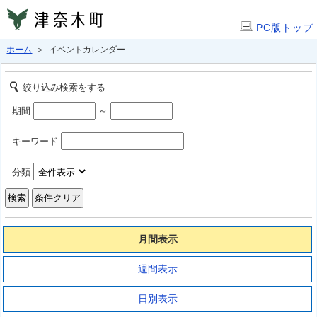
PC版トップ
ホーム
＞ イベントカレンダー
絞り込み検索をする
期間
～
キーワード
分類
月間表示
週間表示
日別表示