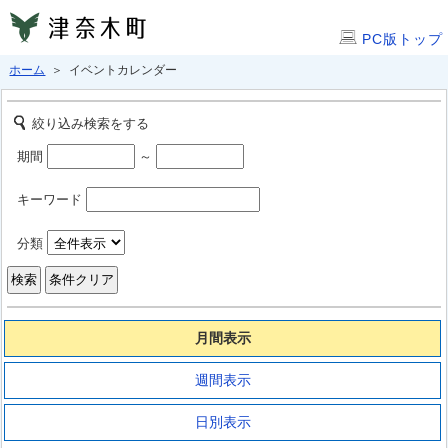
PC版トップ
ホーム
＞ イベントカレンダー
絞り込み検索をする
期間
～
キーワード
分類
月間表示
週間表示
日別表示