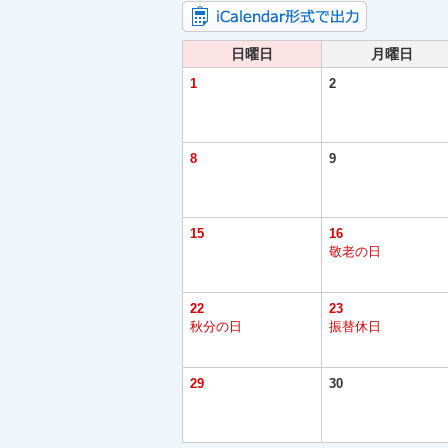
日曜日
月曜日
1
2
8
9
15
16
敬老の日
22
23
秋分の日
振替休日
29
30