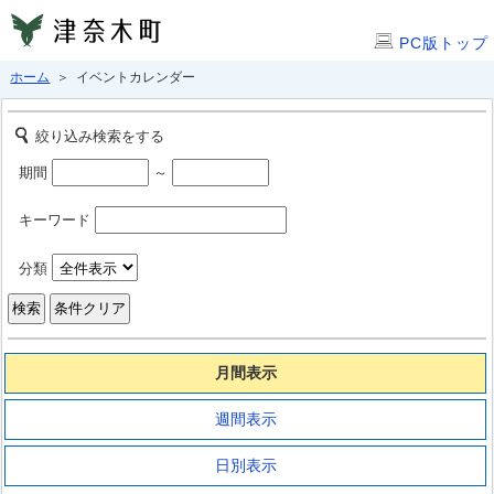
PC版トップ
ホーム
＞ イベントカレンダー
絞り込み検索をする
期間
～
キーワード
分類
月間表示
週間表示
日別表示