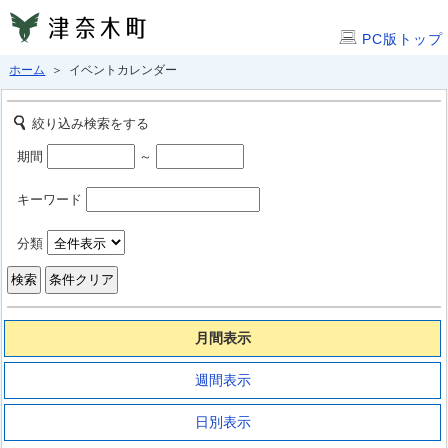
PC版トップ
ホーム
＞ イベントカレンダー
絞り込み検索をする
期間
～
キーワード
分類
月間表示
週間表示
日別表示