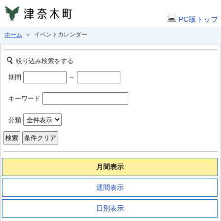
PC版トップ
ホーム
＞ イベントカレンダー
絞り込み検索をする
期間
～
キーワード
分類
月間表示
週間表示
日別表示