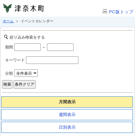
PC版トップ
ホーム
＞ イベントカレンダー
絞り込み検索をする
期間
～
キーワード
分類
月間表示
週間表示
日別表示