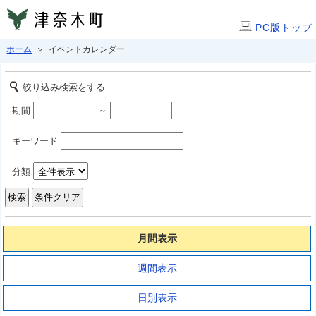
PC版トップ
ホーム
＞ イベントカレンダー
絞り込み検索をする
期間
～
キーワード
分類
月間表示
週間表示
日別表示