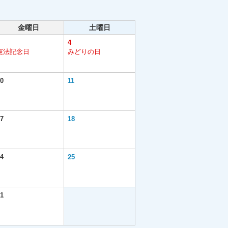
金曜日
土曜日
4
憲法記念日
みどりの日
0
11
7
18
4
25
1