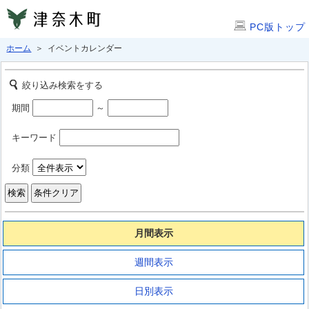
PC版トップ
ホーム
＞ イベントカレンダー
絞り込み検索をする
期間
～
キーワード
分類
月間表示
週間表示
日別表示