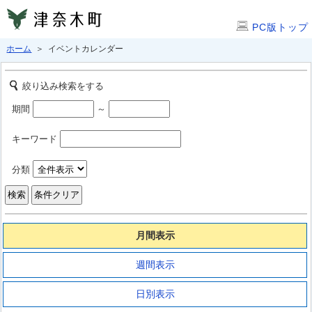
PC版トップ
ホーム
＞ イベントカレンダー
絞り込み検索をする
期間
～
キーワード
分類
月間表示
週間表示
日別表示