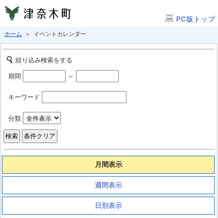
PC版トップ
ホーム
＞ イベントカレンダー
絞り込み検索をする
期間
～
キーワード
分類
月間表示
週間表示
日別表示