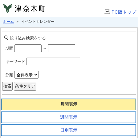
PC版トップ
ホーム
＞ イベントカレンダー
絞り込み検索をする
期間
～
キーワード
分類
月間表示
週間表示
日別表示