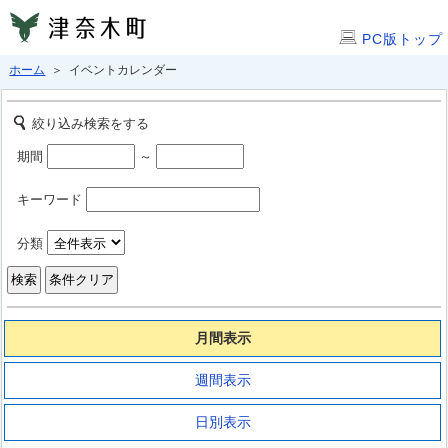
PC版トップ
ホーム
＞ イベントカレンダー
絞り込み検索をする
期間
～
キーワード
分類
月間表示
週間表示
日別表示