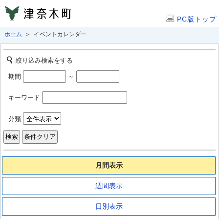
PC版トップ
ホーム
＞ イベントカレンダー
絞り込み検索をする
期間
～
キーワード
分類
月間表示
週間表示
日別表示