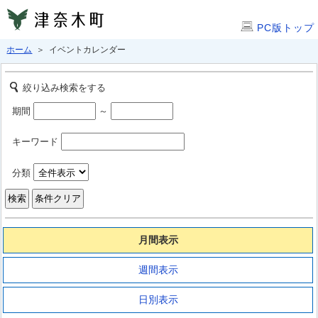
PC版トップ
ホーム
＞ イベントカレンダー
絞り込み検索をする
期間
～
キーワード
分類
月間表示
週間表示
日別表示