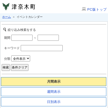
PC版トップ
ホーム
＞ イベントカレンダー
絞り込み検索をする
期間
～
キーワード
分類
月間表示
週間表示
日別表示